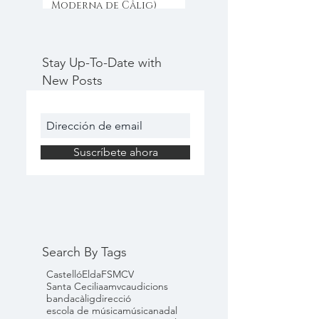
Moderna de Câlig)
Stay Up-To-Date with
New Posts
Suscríbete ahora
Search By Tags
Castelló
Elda
FSMCV
Santa Cecilia
amvc
audicions
banda
càlig
direcció
escola de música
música
nadal