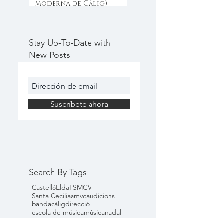
Moderna de Câlig)
Stay Up-To-Date with
New Posts
Suscríbete ahora
Search By Tags
Castelló
Elda
FSMCV
Santa Cecilia
amvc
audicions
banda
càlig
direcció
escola de música
música
nadal