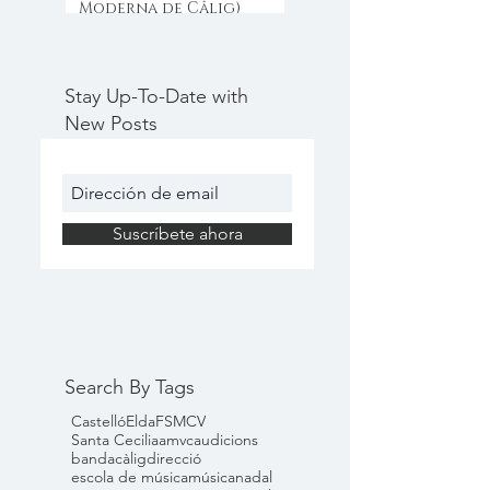
Moderna de Câlig)
Stay Up-To-Date with
New Posts
Suscríbete ahora
Search By Tags
Castelló
Elda
FSMCV
Santa Cecilia
amvc
audicions
banda
càlig
direcció
escola de música
música
nadal