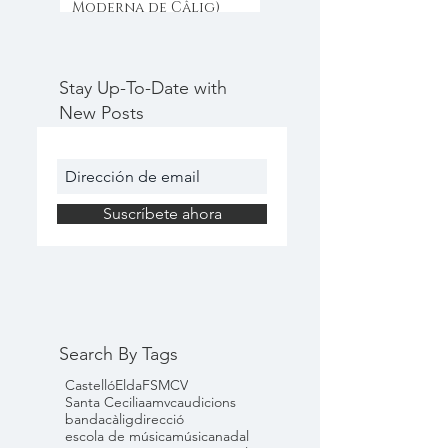
Moderna de Câlig)
Stay Up-To-Date with
New Posts
Suscríbete ahora
Search By Tags
Castelló
Elda
FSMCV
Santa Cecilia
amvc
audicions
banda
càlig
direcció
escola de música
música
nadal