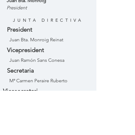
Juan Bta. Monroig
President
JUNTA DIRECTIVA
President
Juan Bta. Monroig Reinat
Vicepresident
Juan Ramón Sans Conesa
Secretaria
Mª Carmen Peraire Ruberto
Vicesecretari
Jeremías Monroig Monroig
Tesorera
Mª Asuncion Riera Borrás
Vocals