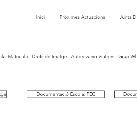
Inici
Pròximes Actuacions
Junta Di
a: Matrícula - Drets de Imatge - Autorització Viatges - Grup W
tge
Documentació Escola: PEC
Docum