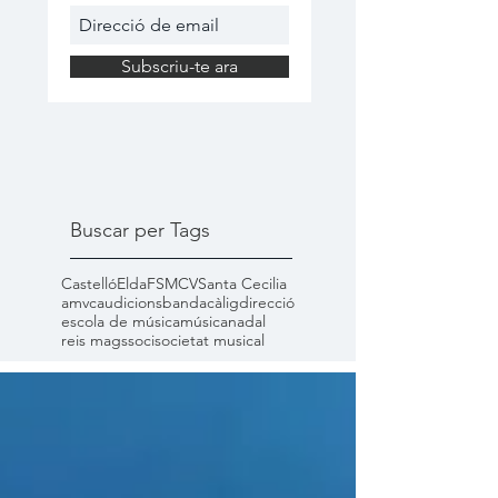
Subscriu-te ara
Buscar per Tags
Castelló
Elda
FSMCV
Santa Cecilia
amvc
audicions
banda
càlig
direcció
escola de música
música
nadal
reis mags
soci
societat musical