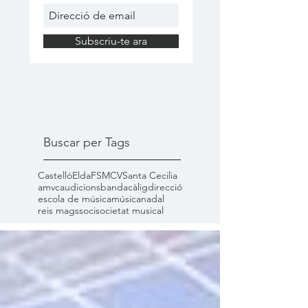
Subscriu-te ara
Buscar per Tags
Castelló
Elda
FSMCV
Santa Cecilia
amvc
audicions
banda
càlig
direcció
escola de música
música
nadal
reis mags
soci
societat musical