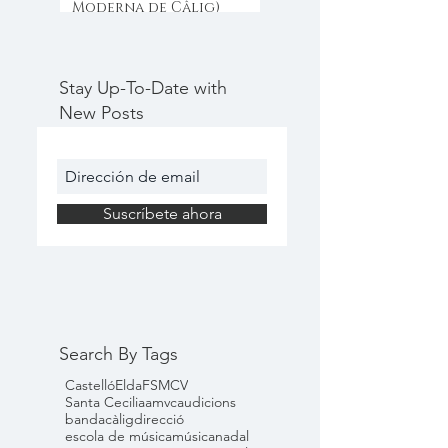
Moderna de Câlig)
Stay Up-To-Date with
New Posts
Suscríbete ahora
Search By Tags
Castelló
Elda
FSMCV
Santa Cecilia
amvc
audicions
banda
càlig
direcció
escola de música
música
nadal