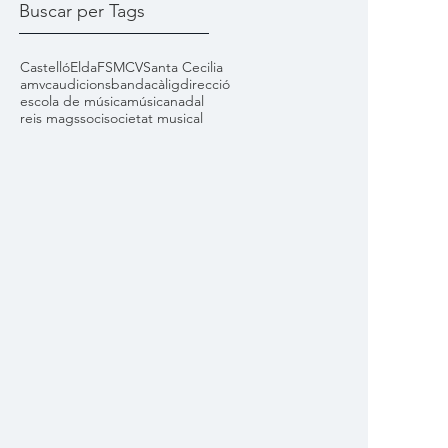
Buscar per Tags
Castelló
Elda
FSMCV
Santa Cecilia
amvc
audicions
banda
càlig
direcció
escola de música
música
nadal
reis mags
soci
societat musical