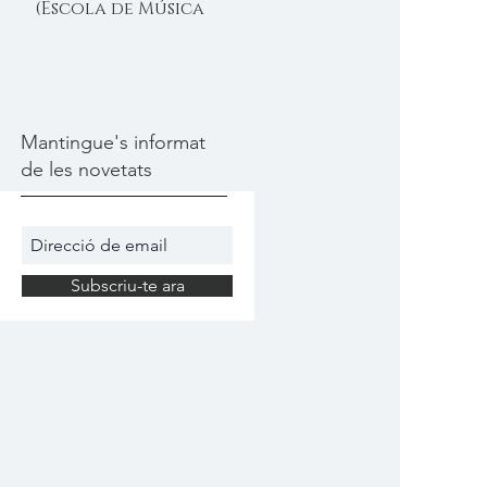
(Escola de Música
Moderna de Câlig)
Mantingue's informat
de les novetats
Subscriu-te ara