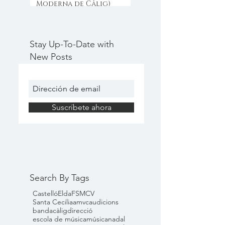
Moderna de Câlig)
Stay Up-To-Date with
New Posts
Suscríbete ahora
Search By Tags
Castelló
Elda
FSMCV
Santa Cecilia
amvc
audicions
banda
càlig
direcció
escola de música
música
nadal