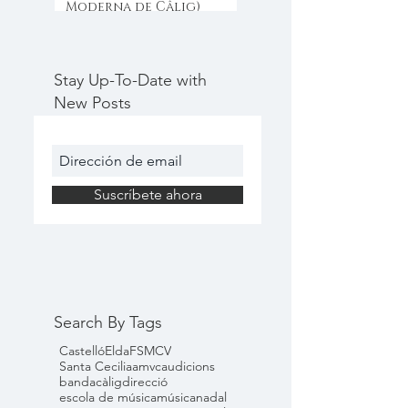
Moderna de Câlig)
Stay Up-To-Date with
New Posts
Suscríbete ahora
Search By Tags
Castelló
Elda
FSMCV
Santa Cecilia
amvc
audicions
banda
càlig
direcció
escola de música
música
nadal