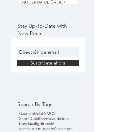
Moderna de Câlig)
Stay Up-To-Date with
New Posts
Suscríbete ahora
Search By Tags
Castelló
Elda
FSMCV
Santa Cecilia
amvc
audicions
banda
càlig
direcció
escola de música
música
nadal