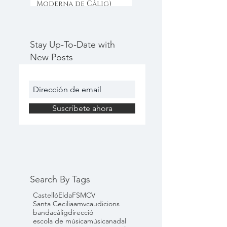
Moderna de Câlig)
Stay Up-To-Date with
New Posts
Suscríbete ahora
Search By Tags
Castelló
Elda
FSMCV
Santa Cecilia
amvc
audicions
banda
càlig
direcció
escola de música
música
nadal