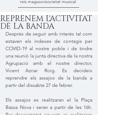
reis mags
soci
societat musical
REPRENEM L'ACTIVITAT
DE LA BANDA
Després de seguir amb interés tal com 
estaven els indexes de contagis per 
COVID-19 al nostre poble i de tindre 
una reunió la junta directiva de la nostra 
Agrupació amb el nostre director, 
Vicent Aznar Roig. Es decideix 
reprendre els assajos de la banda a 
partir del dissabte 27 de febrer.
Els assajos es realitzaran el la Plaça 
Bassa Nova i seran a partir de les 16h. 
Per descomptat aquests es realitzaran 
seguint totes les normes de seguretat i 
amb el permís del nostre ajuntament.