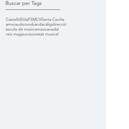
Buscar per Tags
Castelló
Elda
FSMCV
Santa Cecilia
amvc
audicions
banda
càlig
direcció
escola de música
música
nadal
reis mags
soci
societat musical