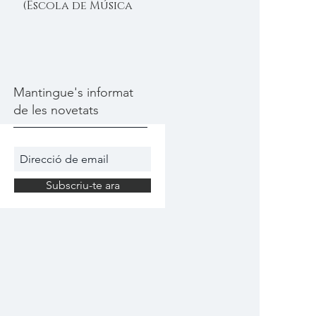
(Escola de Música
Moderna de Câlig)
Mantingue's informat
de les novetats
Subscriu-te ara