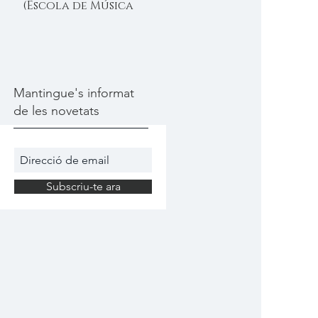
(Escola de Música
Moderna de Câlig)
Mantingue's informat
de les novetats
Subscriu-te ara