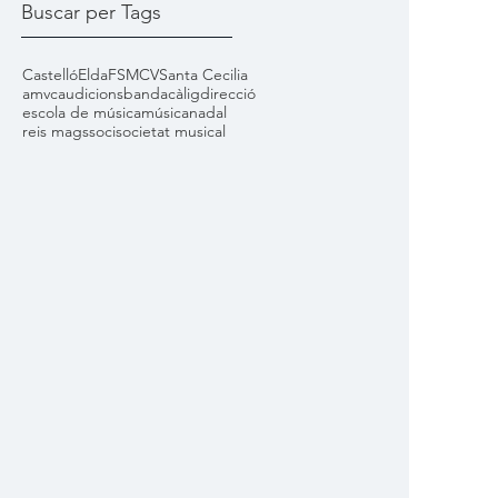
Buscar per Tags
Castelló
Elda
FSMCV
Santa Cecilia
amvc
audicions
banda
càlig
direcció
escola de música
música
nadal
reis mags
soci
societat musical