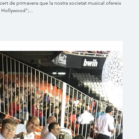
cert de primavera que la nostra societat musical ofereix any
s Hollywood";...