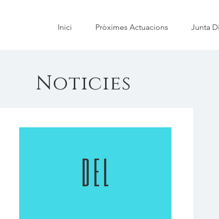
Inici
Pròximes Actuacions
Junta Di
Noticies